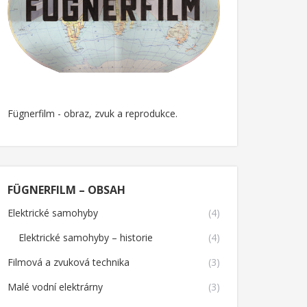
Fügnerfilm - obraz, zvuk a reprodukce.
FÜGNERFILM – OBSAH
Elektrické samohyby
(4)
Elektrické samohyby – historie
(4)
Filmová a zvuková technika
(3)
Malé vodní elektrárny
(3)