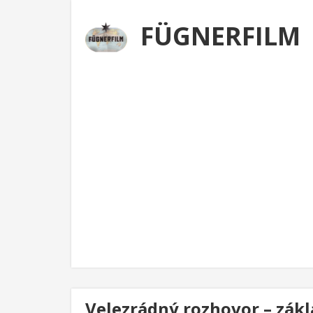
FÜGNERFILM
Velezrádný rozhovor – zákl